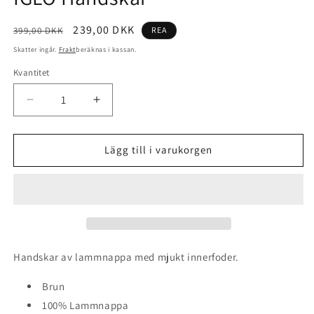
Ordinarie
Försäljningspris
239,00 DKK
399,00 DKK
REA
pris
Skatter ingår.
Frakt
beräknas i kassan.
Kvantitet
Kvantitet
Minska
Öka
kvantitet
kvantitet
för
för
IGLO
IGLO
Lägg till i varukorgen
Handskar
Handskar
Handskar av lammnappa med mjukt innerfoder.
Brun
100% Lammnappa