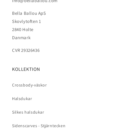
Info@bellaballou.com
Bella Ballou ApS
Skovlytoften 1
2840 Holte
Danmark
CVR 29326436
KOLLEKTION
Crossbody-väskor
Halsdukar
Silkes halsdukar
Sidenscarves - Stjärntecken