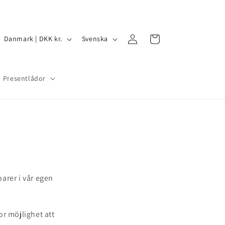
Logga
L
S
Varukorg
Danmark | DKK kr.
Svenska
in
a
p
n
r
Presentlådor
d
å
/
k
R
e
g
i
o
arer i vår egen
n
r möjlighet att