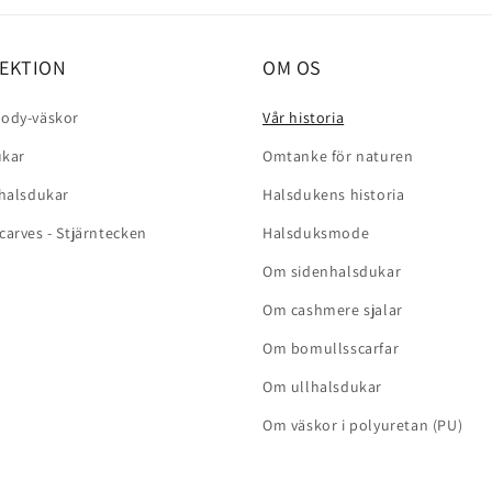
EKTION
OM OS
ody-väskor
Vår historia
ukar
Omtanke för naturen
 halsdukar
Halsdukens historia
carves - Stjärntecken
Halsduksmode
Om sidenhalsdukar
Om cashmere sjalar
Om bomullsscarfar
Om ullhalsdukar
Om väskor i polyuretan (PU)