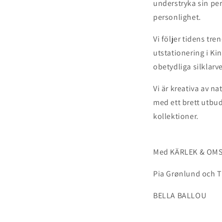
understryka sin per
personlighet.
Vi följer tidens tr
utstationering i Kin
obetydliga silklarv
Vi är kreativa av na
med ett brett utbud
kollektioner.
Med KÄRLEK & OM
Pia Grønlund och T
BELLA BALLOU