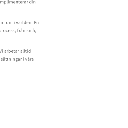
komplimenterar din
unt om i världen. En
 process; från små,
i arbetar alltid
sättningar i våra