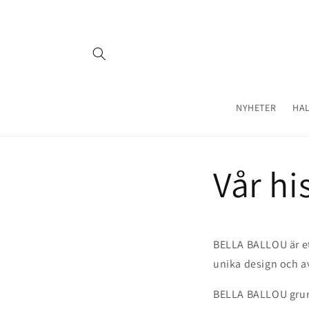
vidare
till
innehåll
NYHETER
HA
Vår hi
BELLA BALLOU är ett
unika design och av
BELLA BALLOU grunda