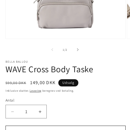
Åbn
Å
mediet
m
1
2
af
1
/
2
i
i
modus
m
BELLA BALLOU
WAVE Cross Body Taske
Normalpris
Udsalgspris
149,00 DKK
599,00 DKK
Udsalg
Inklusive skatter.
Levering
beregnes ved betaling.
Antal
Antal
Reducer
Øg
antallet
antallet
for
for