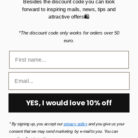
Besides the discount code you can look
Handelsbetingelser
forward to inspiring mails, news, tips and
Cookie- og privatlivspolitik
attractive offers🛍️
Levering og Returnering
*The discount code only works for orders over 50
euro.
Kontakt os
Produktpleje
Betalingsmetoder
YES, I would love 10% off
© 2026,
BellaBallou
Drevet af Shopify
Refusionspolitik
* By signing up, you accept our
privacy policy
and you give us your
Politik om beskyttelse af persondata
Servicevilkår
Leveringspolitik
consent that we may send marketing by e-mail to you. You can