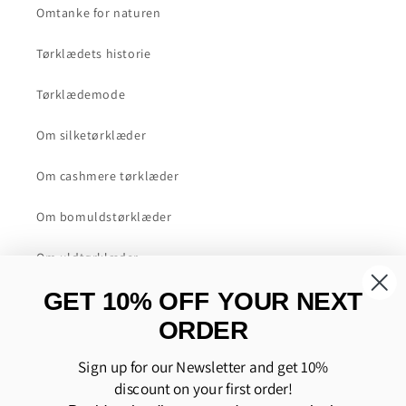
Omtanke for naturen
Tørklædets historie
Tørklædemode
Om silketørklæder
Om cashmere tørklæder
Om bomuldstørklæder
Om uldtørklæder
GET 10% OFF YOUR NEXT
Om tasker i polyurethan (PU)
ORDER
HURTIGE LINKS
Sign up for our Newsletter and get 10%
discount on your first order!