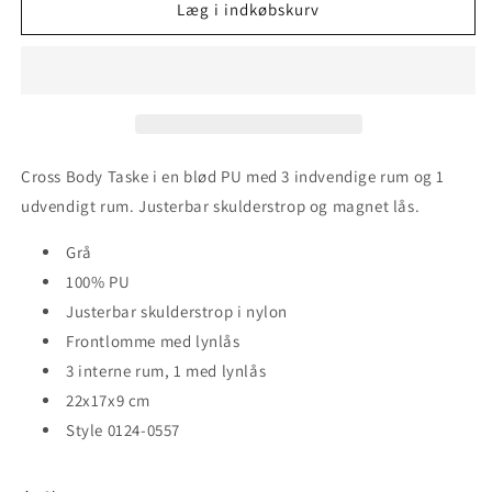
WAVE
WAVE
Læg i indkøbskurv
Cross
Cross
Body
Body
Taske
Taske
Cross Body Taske i en blød PU med 3 indvendige rum og 1
udvendigt rum. Justerbar skulderstrop og magnet lås.
Grå
100% PU
Justerbar skulderstrop i nylon
Frontlomme med lynlås
3 interne rum, 1 med lynlås
22x17x9 cm
Style 0124-0557