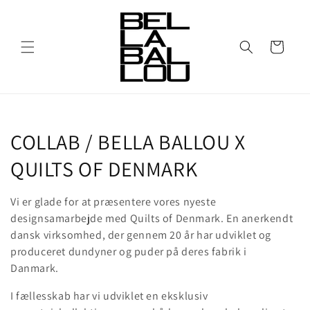
Gå til
indhold
Indkøbskurv
K
COLLAB / BELLA BALLOU X
o
QUILTS OF DENMARK
l
Vi er glade for at præsentere vores nyeste
l
designsamarbejde med Quilts of Denmark. En anerkendt
dansk
virksomhed, der gennem 20 år har udviklet og
e
produceret dundyner og puder på deres fabrik i
Danmark.
k
I fællesskab har vi udviklet en eksklusiv
t