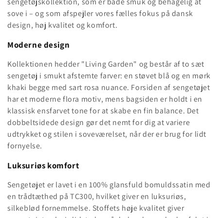
sengetøjskollektion, som er både smuk og behagelig at
i
sove i – og som afspejler vores fælles fokus på dansk
design, høj kvalitet og komfort.
o
Moderne design
n
Kollektionen hedder "Living Garden" og består af to sæt
:
sengetøj i smukt afstemte farver: en støvet blå og en mørk
khaki begge med sart rosa nuance. Forsiden af sengetøjet
har et moderne flora motiv, mens bagsiden er holdt i en
klassisk ensfarvet tone for at skabe en fin balance. Det
dobbeltsidede design gør det nemt for dig at variere
udtrykket og stilen i soveværelset, når der er brug for lidt
fornyelse.
Luksuriøs komfort
Sengetøjet er lavet i en 100% glansfuld bomuldssatin med
en trådtæthed på TC300, hvilket giver en luksuriøs,
silkeblød fornemmelse. Stoffets høje kvalitet giver