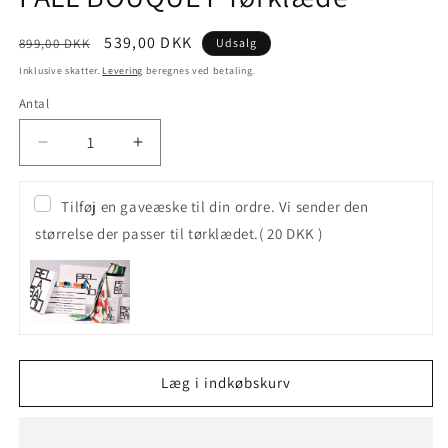
Normalpris
Udsalgspris
539,00 DKK
899,00 DKK
Udsalg
Inklusive skatter.
Levering
beregnes ved betaling.
Antal
Antal
Reducer
Øg
antallet
antallet
for
for
Tilføj en gaveæske til din ordre. Vi sender den
FALL
FALL
størrelse der passer til tørklædet.
( 20 DKK )
BOUQUET
BOUQUET
Tørklæde
Tørklæde
Læg i indkøbskurv