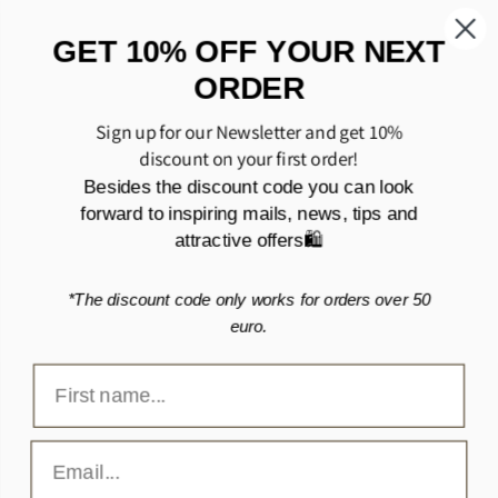
Om cashmere tørklæder
GET 10% OFF YOUR NEXT
ORDER
Om bomuldstørklæder
Sign up for our Newsletter and get 10%
Om uldtørklæder
discount on your first order!
Om tasker i polyurethan (PU)
Besides the discount code you can look
forward to inspiring mails, news, tips and
attractive offers🛍️
HURTIGE LINKS
*The discount code only works for orders over 50
Handelsbetingelser
euro.
Cookie- og privatlivspolitik
Levering og Returnering
Kontakt os