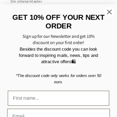
Om silketørklæder
Om cashmere tørklæder
GET 10% OFF YOUR NEXT
ORDER
Om bomuldstørklæder
Sign up for our Newsletter and get 10%
Om uldtørklæder
discount on your first order!
Om tasker i polyurethan (PU)
Besides the discount code you can look
forward to inspiring mails, news, tips and
attractive offers🛍️
HURTIGE LINKS
*The discount code only works for orders over 50
Handelsbetingelser
euro.
Cookie- og privatlivspolitik
Levering og Returnering
Kontakt os