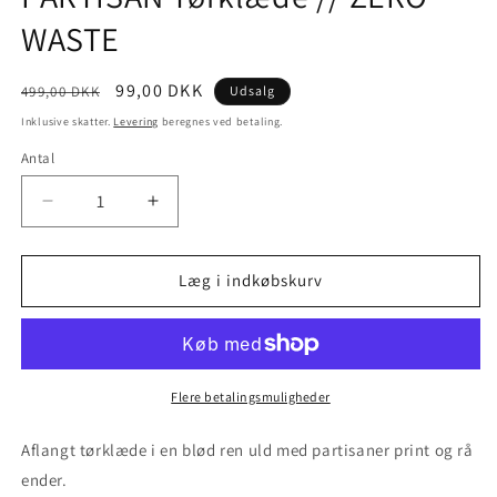
WASTE
Normalpris
Udsalgspris
99,00 DKK
499,00 DKK
Udsalg
Inklusive skatter.
Levering
beregnes ved betaling.
Antal
Antal
Reducer
Øg
antallet
antallet
for
for
PARTISAN
PARTISAN
Læg i indkøbskurv
Tørklæde
Tørklæde
//
//
ZERO
ZERO
WASTE
WASTE
Flere betalingsmuligheder
Aflangt tørklæde i en blød ren uld
med partisaner print og rå
ender
.