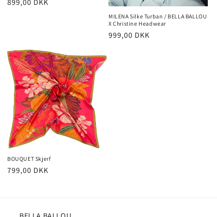
Vanlig
899,00 DKK
pris
MILENA Silke Turban / BELLA BALLOU
X Christine Headwear
Vanlig
999,00 DKK
pris
BOUQUET Skjerf
Vanlig
799,00 DKK
pris
BELLA BALLOU