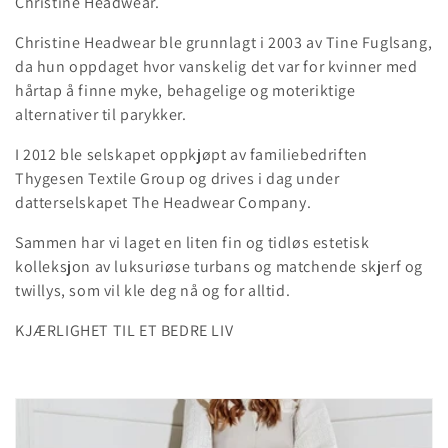
Christine Headwear.
:
Christine Headwear ble grunnlagt i 2003 av Tine Fuglsang,
da hun oppdaget hvor vanskelig det var for kvinner med
hårtap å finne myke, behagelige og moteriktige
alternativer til parykker.
I 2012 ble selskapet oppkjøpt av familiebedriften
Thygesen Textile Group og drives i dag under
datterselskapet The Headwear Company.
Sammen har vi laget en liten fin og tidløs estetisk
kolleksjon av luksuriøse turbans og matchende skjerf og
twillys, som vil kle deg nå og for alltid.
KJÆRLIGHET TIL ET BEDRE LIV