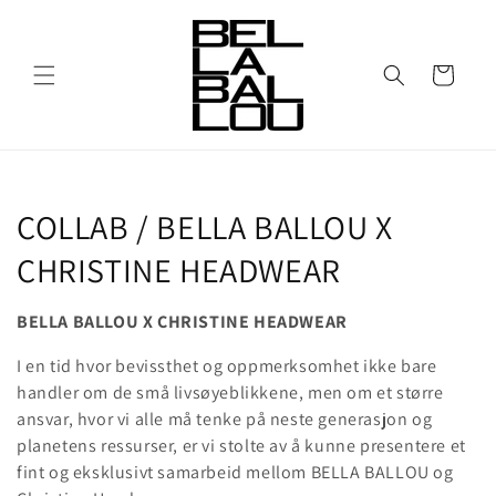
Gå videre
til
innholdet
Handlekurv
S
COLLAB / BELLA BALLOU X
a
CHRISTINE HEADWEAR
m
BELLA BALLOU X CHRISTINE HEADWEAR
l
I en tid hvor bevissthet og oppmerksomhet ikke bare
i
handler om de små livsøyeblikkene, men om et større
ansvar, hvor vi alle må tenke på neste generasjon og
n
planetens ressurser, er vi stolte av å kunne presentere et
fint og eksklusivt samarbeid mellom BELLA BALLOU og
g